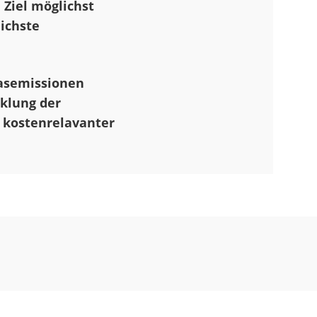
Ziel möglichst
ichste
asemissionen
cklung der
 kostenrelavanter
Zeit Ingenieure